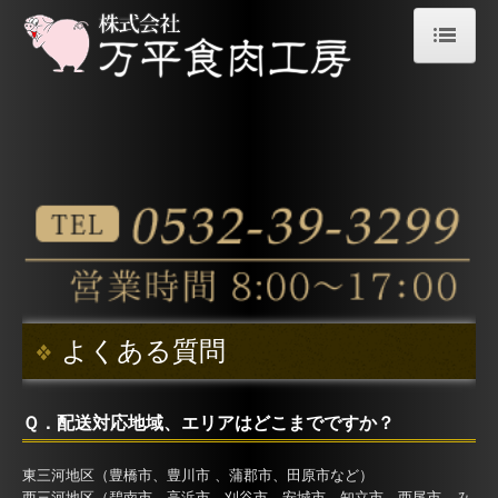
ホーム
卸売商品一覧
秀麗豚
健康牛
森林どり
生産者紹介
よくある質問
お客様のご紹介
Ｑ．配送対応地域、エリアはどこまでですか？
お問合せ
東三河地区（豊橋市、豊川市 、蒲郡市、田原市など）
西三河地区（碧南市、高浜市、刈谷市、安城市、知立市、西尾市、み