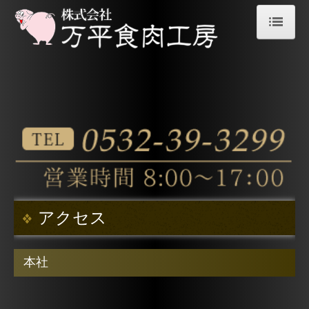
ホーム
卸売商品一覧
秀麗豚
健康牛
森林どり
生産者紹介
アクセス
お客様のご紹介
本社
お問合せ